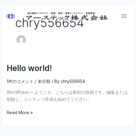
内
容
chry556654
を
ス
キ
ッ
プ
Hello world!
Hello
world!
1件のコメント
/
未分類
/ By
chry556654
WordPress へようこそ。こちらは最初の投稿です。編集または
削除し、コンテンツ作成を始めてください。
Read More »